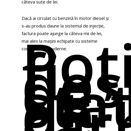
câteva sute de lei.
Dacă ai circulat cu benzină în motor diesel și
s-au produs daune la sistemul de injecție,
Poț
factura poate ajunge la câteva mii de lei,
fi
mai ales la mașini echipate cu sisteme
des
common-rail moderne.
de
sta
de
car