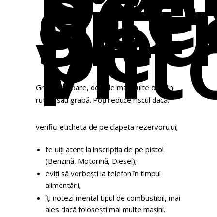
ace
sit
pe
viit
Greșeala apare, de cele mai multe ori, din
rutină sau grabă. Poți reduce riscul dacă:
verifici eticheta de pe clapeta rezervorului;
te uiți atent la inscripția de pe pistol
(Benzină, Motorină, Diesel);
eviți să vorbești la telefon în timpul
alimentării;
îți notezi mental tipul de combustibil, mai
ales dacă folosești mai multe mașini.