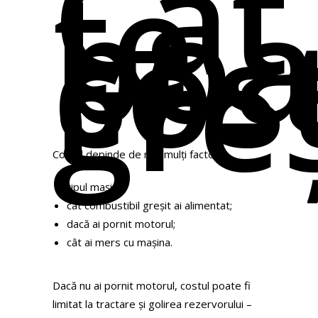
Cât
te
poa
cos
gre
Costul depinde de mai mulți factori:
tipul mașinii;
cât combustibil greșit ai alimentat;
dacă ai pornit motorul;
cât ai mers cu mașina.
Dacă nu ai pornit motorul, costul poate fi
limitat la tractare și golirea rezervorului –