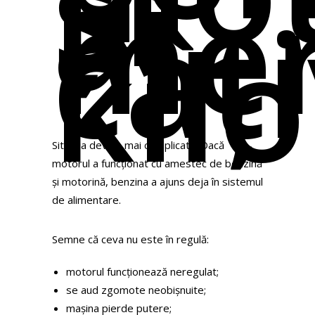
și
ai
me
câț
kil
Situația devine mai complicată. Dacă
motorul a funcționat cu amestec de benzină
și motorină, benzina a ajuns deja în sistemul
de alimentare.
Semne că ceva nu este în regulă:
motorul funcționează neregulat;
se aud zgomote neobișnuite;
mașina pierde putere;