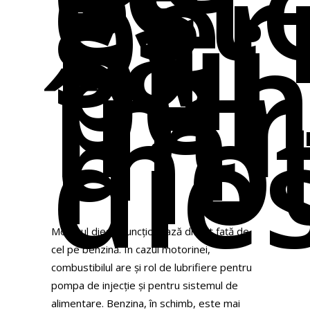
est
per
să
pui
ben
într
un
mot
die
Motorul diesel funcționează diferit față de
cel pe benzină. În cazul motorinei,
combustibilul are și rol de lubrifiere pentru
pompa de injecție și pentru sistemul de
alimentare. Benzina, în schimb, este mai