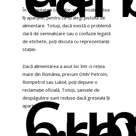
În majoritatea cazurilor, responsabilitatea
îți aparține, pentru că tu alegi pistolul de
alimentare. Totuși, dacă există o problemă
clară de semnalizare sau o confuzie legată
de etichete, poți discuta cu reprezentanții
stației.
Dacă alimentarea a avut loc într-o rețea
mare din România, precum OMV Petrom,
Rompetrol sau Lukoil, poți depune o
Cu
reclamație oficială. Totuși, șansele de
pre
despăgubire sunt reduse dacă greșeala îți
aparține.