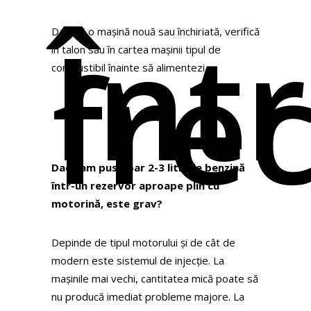
Înt
Dacă ai o mașină nouă sau închiriată, verifică
fre
în talon sau în cartea mașinii tipul de
combustibil înainte să alimentezi.
Dacă am pus doar 2-3 litri de benzină
într-un rezervor aproape plin cu
motorină, este grav?
Depinde de tipul motorului și de cât de
modern este sistemul de injecție. La
mașinile mai vechi, cantitatea mică poate să
nu producă imediat probleme majore. La