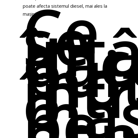
Ce
se
poate afecta sistemul diesel, mai ales la
înt
mașinile mai noi.
dac
pui
mot
într
o
maș
pe
ben