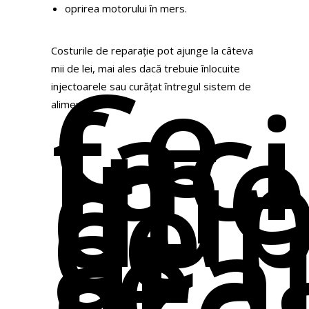
oprirea motorului în mers.
Costurile de reparație pot ajunge la câteva
Ce
mii de lei, mai ales dacă trebuie înlocuite
faci
injectoarele sau curățat întregul sistem de
ime
alimentare.
du
ce
ai
real
gre