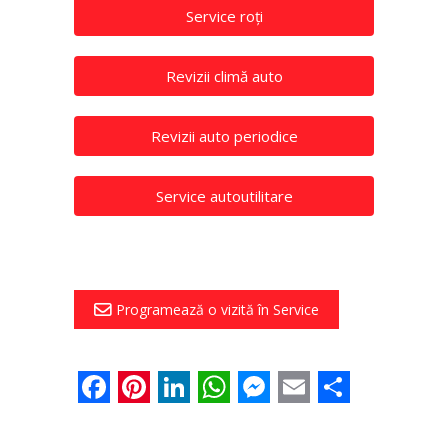
Service roți
Revizii climă auto
Revizii auto periodice
Service autoutilitare
Programează o vizită în Service
Facebook
Pinterest
LinkedIn
WhatsApp
Messenger
Email
Share