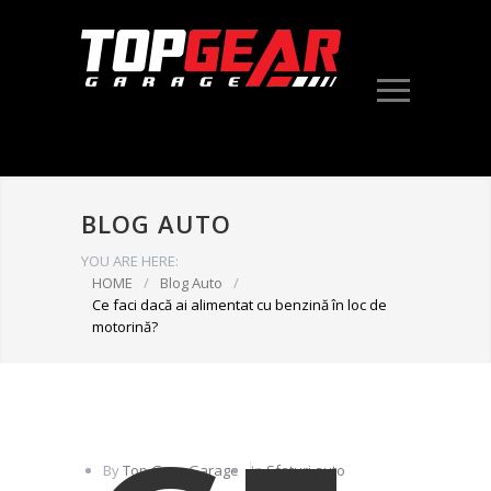
TOP GEAR
GARAGE
BLOG AUTO
YOU ARE HERE:
HOME
/
Blog Auto
/
Ce faci dacă ai alimentat cu benzină în loc de
motorină?
By
Top Gear Garage
In
Sfaturi auto