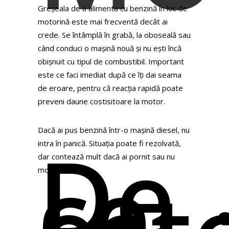
Greșeala de a alimenta cu benzină în loc de
motorină este mai frecventă decât ai
crede. Se întâmplă în grabă, la oboseală sau
când conduci o mașină nouă și nu ești încă
obișnuit cu tipul de combustibil. Important
este ce faci imediat după ce îți dai seama
de eroare, pentru că reacția rapidă poate
preveni daune costisitoare la motor.
Dacă ai pus benzină într-o mașină diesel, nu
De
intra în panică. Situația poate fi rezolvată,
ce
dar contează mult dacă ai pornit sau nu
motorul.