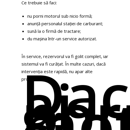
Ce trebuie să faci:
nu porni motorul sub nicio formă;
anunță personalul stației de carburant;
sună la o firmă de tractare;
du mașina într-un service autorizat.
În service, rezervorul va fi golit complet, iar
Dac
sistemul va fi curățat. În multe cazuri, dacă
ai
intervenția este rapidă, nu apar alte
por
probleme.
mot